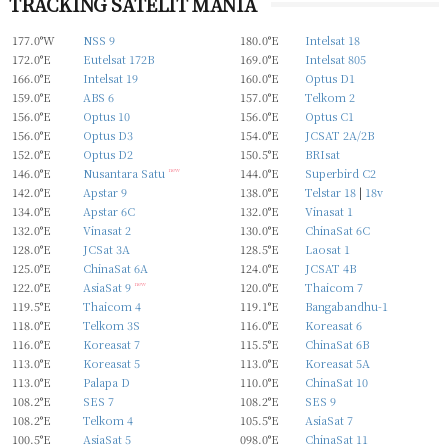
TRACKING SATELIT MANIA
177.0°W
NSS 9
180.0°E
Intelsat 18
172.0°E
Eutelsat 172B
169.0°E
Intelsat 805
166.0°E
Intelsat 19
160.0°E
Optus D1
159.0°E
ABS 6
157.0°E
Telkom 2
156.0°E
Optus 10
156.0°E
Optus C1
156.0°E
Optus D3
154.0°E
JCSAT 2A/2B
152.0°E
Optus D2
150.5°E
BRIsat
146.0°E
Nusantara Satu
new
144.0°E
Superbird C2
142.0°E
Apstar 9
138.0°E
Telstar 18
|
18v
134.0°E
Apstar 6C
132.0°E
Vinasat 1
132.0°E
Vinasat 2
130.0°E
ChinaSat 6C
128.0°E
JCSat 3A
128.5°E
Laosat 1
125.0°E
ChinaSat 6A
124.0°E
JCSAT 4B
122.0°E
AsiaSat 9
new
120.0°E
Thaicom 7
119.5°E
Thaicom 4
119.1°E
Bangabandhu-1
118.0°E
Telkom 3S
116.0°E
Koreasat 6
116.0°E
Koreasat 7
115.5°E
ChinaSat 6B
113.0°E
Koreasat 5
113.0°E
Koreasat 5A
113.0°E
Palapa D
110.0°E
ChinaSat 10
108.2°E
SES 7
108.2°E
SES 9
108.2°E
Telkom 4
105.5°E
AsiaSat 7
100.5°E
AsiaSat 5
098.0°E
ChinaSat 11