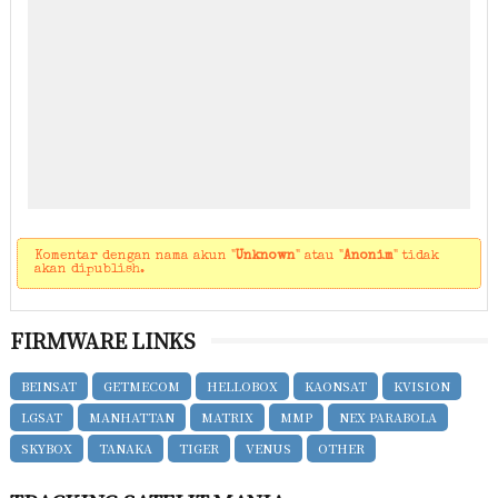
Komentar dengan nama akun "
Unknown
" atau "
Anonim
" tidak
akan dipublish.
FIRMWARE LINKS
BEINSAT
GETMECOM
HELLOBOX
KAONSAT
KVISION
LGSAT
MANHATTAN
MATRIX
MMP
NEX PARABOLA
SKYBOX
TANAKA
TIGER
VENUS
OTHER