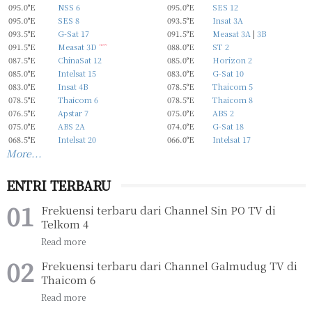
095.0°E
NSS 6
095.0°E
SES 12
095.0°E
SES 8
093.5°E
Insat 3A
093.5°E
G-Sat 17
091.5°E
Measat 3A
|
3B
091.5°E
Measat 3D
new
088.0°E
ST 2
087.5°E
ChinaSat 12
085.0°E
Horizon 2
085.0°E
Intelsat 15
083.0°E
G-Sat 10
083.0°E
Insat 4B
078.5°E
Thaicom 5
078.5°E
Thaicom 6
078.5°E
Thaicom 8
076.5°E
Apstar 7
075.0°E
ABS 2
075.0°E
ABS 2A
074.0°E
G-Sat 18
068.5°E
Intelsat 20
066.0°E
Intelsat 17
More...
ENTRI TERBARU
Frekuensi terbaru dari Channel Sin PO TV di
Telkom 4
Frekuensi terbaru dari Channel Galmudug TV di
Thaicom 6