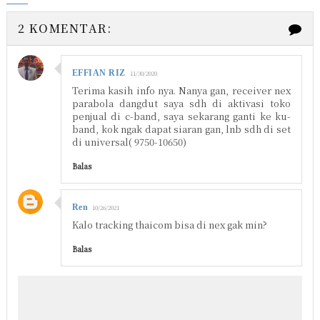
2 KOMENTAR:
EFFIAN RIZ
11/30/2020
Terima kasih info nya. Nanya gan, receiver nex
parabola dangdut saya sdh di aktivasi toko
penjual di c-band, saya sekarang ganti ke ku-
band, kok ngak dapat siaran gan, lnb sdh di set
di universal( 9750-10650)
Balas
Ren
10/26/2021
Kalo tracking thaicom bisa di nex gak min?
Balas