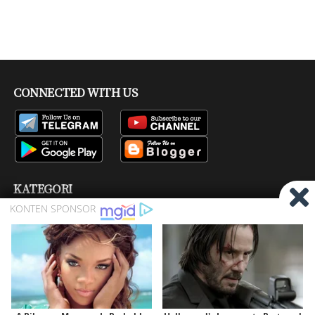
CONNECTED WITH US
KATEGORI
Bisskey
Channel Tv
Firmware
Pay TV
Produk
Ragam
Satelit
COPYRIGHT © 2016 -
2026 BY
SATELIT MANIA