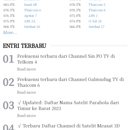
083.0°E
Insat 4B
078.5°E
Thaicom 5
078.5°E
Thaicom 6
078.5°E
Thaicom 8
076.5°E
Apstar 7
075.0°E
ABS 2
075.0°E
ABS 2A
074.0°E
G-Sat 18
068.5°E
Intelsat 20
066.0°E
Intelsat 17
More...
ENTRI TERBARU
Frekuensi terbaru dari Channel Sin PO TV di
Telkom 4
Frekuensi terbaru dari Channel Galmudug TV di
Thaicom 6
√ Updated: Daftar Nama Satelit Parabola dari
Timur ke Barat 2023
√ Terbaru Daftar Channel di Satelit Measat 3D