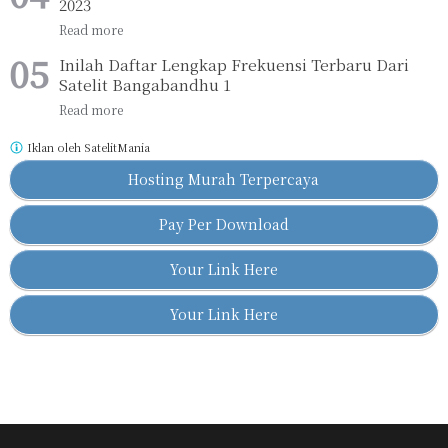
2023
Inilah Daftar Lengkap Frekuensi Terbaru Dari
Satelit Bangabandhu 1
Iklan oleh
SatelitMania
Hosting Murah Terpercaya
Pay Per Download
Your Link Here
Your Link Here