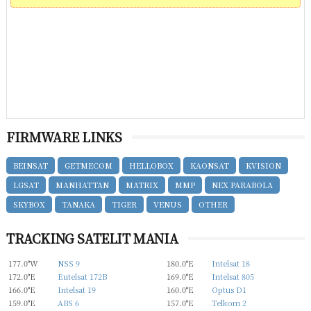
FIRMWARE LINKS
BEINSAT
GETMECOM
HELLOBOX
KAONSAT
KVISION
LGSAT
MANHATTAN
MATRIX
MMP
NEX PARABOLA
SKYBOX
TANAKA
TIGER
VENUS
OTHER
TRACKING SATELIT MANIA
177.0°W
NSS 9
180.0°E
Intelsat 18
172.0°E
Eutelsat 172B
169.0°E
Intelsat 805
166.0°E
Intelsat 19
160.0°E
Optus D1
159.0°E
ABS 6
157.0°E
Telkom 2