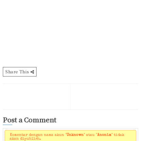
Share This
Post a Comment
Komentar dengan nama akun "
Unknown
" atau "
Anonim
" tidak
akan dipublish.