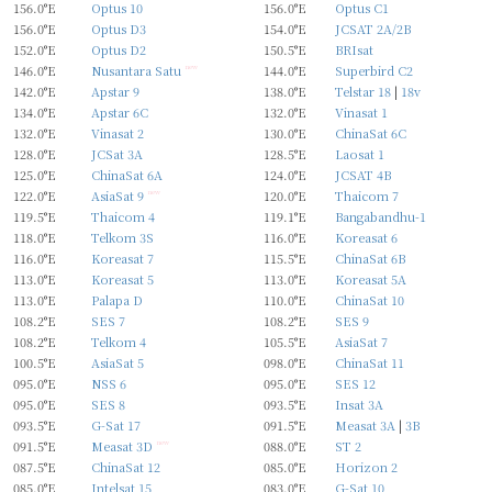
156.0°E
Optus 10
156.0°E
Optus C1
156.0°E
Optus D3
154.0°E
JCSAT 2A/2B
152.0°E
Optus D2
150.5°E
BRIsat
146.0°E
Nusantara Satu
new
144.0°E
Superbird C2
142.0°E
Apstar 9
138.0°E
Telstar 18
|
18v
134.0°E
Apstar 6C
132.0°E
Vinasat 1
132.0°E
Vinasat 2
130.0°E
ChinaSat 6C
128.0°E
JCSat 3A
128.5°E
Laosat 1
125.0°E
ChinaSat 6A
124.0°E
JCSAT 4B
122.0°E
AsiaSat 9
new
120.0°E
Thaicom 7
119.5°E
Thaicom 4
119.1°E
Bangabandhu-1
118.0°E
Telkom 3S
116.0°E
Koreasat 6
116.0°E
Koreasat 7
115.5°E
ChinaSat 6B
113.0°E
Koreasat 5
113.0°E
Koreasat 5A
113.0°E
Palapa D
110.0°E
ChinaSat 10
108.2°E
SES 7
108.2°E
SES 9
108.2°E
Telkom 4
105.5°E
AsiaSat 7
100.5°E
AsiaSat 5
098.0°E
ChinaSat 11
095.0°E
NSS 6
095.0°E
SES 12
095.0°E
SES 8
093.5°E
Insat 3A
093.5°E
G-Sat 17
091.5°E
Measat 3A
|
3B
091.5°E
Measat 3D
new
088.0°E
ST 2
087.5°E
ChinaSat 12
085.0°E
Horizon 2
085.0°E
Intelsat 15
083.0°E
G-Sat 10