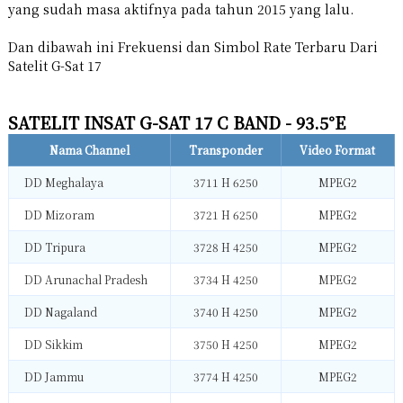
yang sudah masa aktifnya pada tahun 2015 yang lalu.
Dan dibawah ini Frekuensi dan Simbol Rate Terbaru Dari
Satelit G-Sat 17
SATELIT INSAT G-SAT 17 C BAND - 93.5°E
Nama Channel
Transponder
Video Format
DD Meghalaya
3711 H 6250
MPEG2
DD Mizoram
3721 H 6250
MPEG2
DD Tripura
3728 H 4250
MPEG2
DD Arunachal Pradesh
3734 H 4250
MPEG2
DD Nagaland
3740 H 4250
MPEG2
DD Sikkim
3750 H 4250
MPEG2
DD Jammu
3774 H 4250
MPEG2