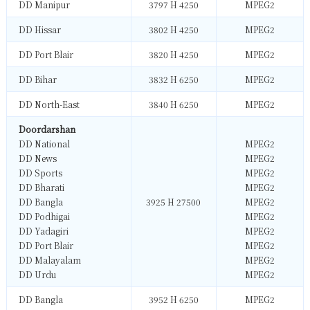
DD Manipur
3797 H 4250
MPEG2
DD Hissar
3802 H 4250
MPEG2
DD Port Blair
3820 H 4250
MPEG2
DD Bihar
3832 H 6250
MPEG2
DD North-East
3840 H 6250
MPEG2
Doordarshan
DD National
MPEG2
DD News
MPEG2
DD Sports
MPEG2
DD Bharati
MPEG2
DD Bangla
3925 H 27500
MPEG2
DD Podhigai
MPEG2
DD Yadagiri
MPEG2
DD Port Blair
MPEG2
DD Malayalam
MPEG2
DD Urdu
MPEG2
DD Bangla
3952 H 6250
MPEG2