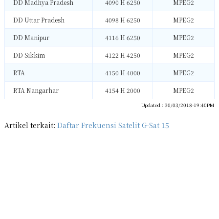
DD Madhya Pradesh
4090 H 6250
MPEG2
DD Uttar Pradesh
4098 H 6250
MPEG2
DD Manipur
4116 H 6250
MPEG2
DD Sikkim
4122 H 4250
MPEG2
RTA
4150 H 4000
MPEG2
RTA Nangarhar
4154 H 2000
MPEG2
Updated : 30/03/2018-19:40PM
Artikel terkait:
Daftar Frekuensi Satelit G-Sat 15