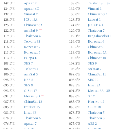
142.0°E
Apstar 9
138.0°E
Telstar 18
|
18v
134.0°E
Apstar 6C
132.0°E
Vinasat 1
132.0°E
Vinasat 2
130.0°E
ChinaSat 6C
128.0°E
JCSat 3A
128.5°E
Laosat 1
125.0°E
ChinaSat 6A
124.0°E
JCSAT 4B
122.0°E
AsiaSat 9
new
120.0°E
Thaicom 7
119.5°E
Thaicom 4
119.1°E
Bangabandhu-1
118.0°E
Telkom 3S
116.0°E
Koreasat 6
116.0°E
Koreasat 7
115.5°E
ChinaSat 6B
113.0°E
Koreasat 5
113.0°E
Koreasat 5A
113.0°E
Palapa D
110.0°E
ChinaSat 10
108.2°E
SES 7
108.2°E
SES 9
108.2°E
Telkom 4
105.5°E
AsiaSat 7
100.5°E
AsiaSat 5
098.0°E
ChinaSat 11
095.0°E
NSS 6
095.0°E
SES 12
095.0°E
SES 8
093.5°E
Insat 3A
093.5°E
G-Sat 17
091.5°E
Measat 3A
|
3B
091.5°E
Measat 3D
new
088.0°E
ST 2
087.5°E
ChinaSat 12
085.0°E
Horizon 2
085.0°E
Intelsat 15
083.0°E
G-Sat 10
083.0°E
Insat 4B
078.5°E
Thaicom 5
078.5°E
Thaicom 6
078.5°E
Thaicom 8
076.5°E
Apstar 7
075.0°E
ABS 2
075.0°E
ABS 2A
074.0°E
G-Sat 18