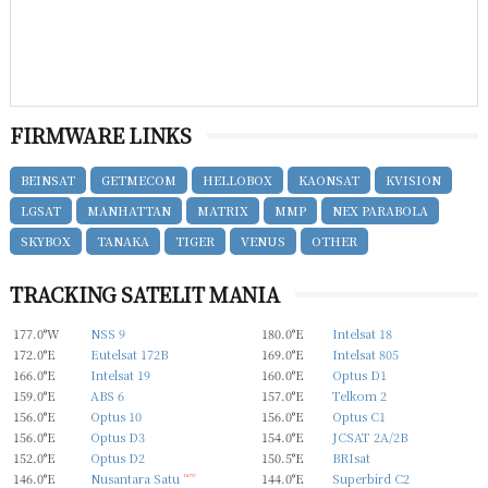
FIRMWARE LINKS
BEINSAT
GETMECOM
HELLOBOX
KAONSAT
KVISION
LGSAT
MANHATTAN
MATRIX
MMP
NEX PARABOLA
SKYBOX
TANAKA
TIGER
VENUS
OTHER
TRACKING SATELIT MANIA
177.0°W
NSS 9
180.0°E
Intelsat 18
172.0°E
Eutelsat 172B
169.0°E
Intelsat 805
166.0°E
Intelsat 19
160.0°E
Optus D1
159.0°E
ABS 6
157.0°E
Telkom 2
156.0°E
Optus 10
156.0°E
Optus C1
156.0°E
Optus D3
154.0°E
JCSAT 2A/2B
152.0°E
Optus D2
150.5°E
BRIsat
146.0°E
Nusantara Satu
new
144.0°E
Superbird C2