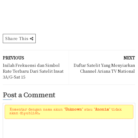
Share This
PREVIOUS
NEXT
Inilah Frekuensi dan Simbol
Daftar Satelit Yang Menyiarkan
Rate Terbaru Dari Satelit Insat
Channel Ariana TV National
3A/G-Sat 15
Post a Comment
Komentar dengan nama akun "
Unknown
" atau "
Anonim
" tidak
akan dipublish.