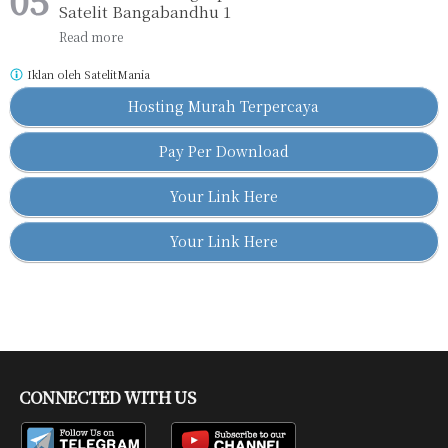
Satelit Bangabandhu 1
Iklan oleh
SatelitMania
Hosting Murah Terpercaya
Pay Per Download
Your Link Here
Your Link Here
CONNECTED WITH US