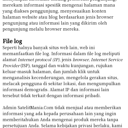
merekam informasi spesifik mengenai halaman mana
yang diakses penggunjung, menyesuaikan konten
halaman website atau blog berdasarkan jenis browser
pengunjung atau informasi lain yang dikirim oleh
pengunjung melalu browser mereka.
File log
Seperti halnya banyak situs web lain, web ini
memanfaatkan file log. Informasi dalam file log meliputi
alamat
Internet protocol (IP)
, jenis
browser
,
Internet Service
Provider
(ISP), tanggal dan waktu kunjungan, rujukan
keluar-masuk halaman, dan jumlah klik untuk
menganalisis kecenderungan, mengelola gerakan situs,
melacak pengguna di sekitar lokasi, dan mengumpulkan
informasi demografis. Alamat IP dan informasi lain
tersebut tidak terkait dengan informasi pribadi.
Admin SatelitMania.Com tidak menjual atau memberikan
informasi yang ada kepada perusahaan lain yang ingin
memberitahukan Anda mengenai produk mereka tanpa
persetujuan Anda. Selama kebijakan privasi berlaku, kami