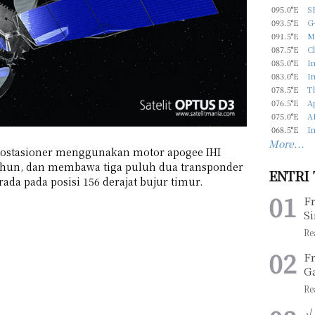
095.0°E
S
093.5°E
G-
091.5°E
M
087.5°E
C
085.0°E
In
083.0°E
In
078.5°E
T
076.5°E
Ap
075.0°E
A
068.5°E
In
More...
geostasioner menggunakan motor apogee IHI
tahun, dan membawa tiga puluh dua transponder
ENTRI
ada pada posisi 156 derajat bujur timur.
F
Si
F
G
√