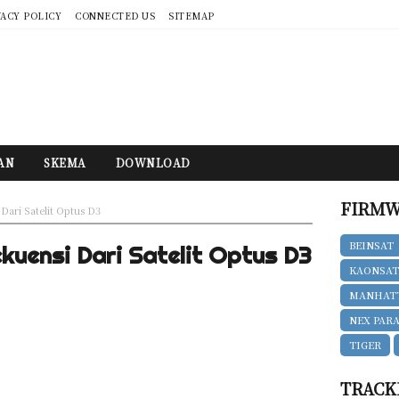
VACY POLICY
CONNECTED US
SITEMAP
AN
SKEMA
DOWNLOAD
FIRMW
Dari Satelit Optus D3
BEINSAT
kuensi Dari Satelit Optus D3
KAONSA
MANHAT
NEX PAR
TIGER
TRACK