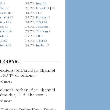
ES 8
093.5°E
Insat 3A
Sat 17
091.5°E
Measat 3A
|
3B
easat 3D
new
088.0°E
ST 2
hinaSat 12
085.0°E
Horizon 2
telsat 15
083.0°E
G-Sat 10
sat 4B
078.5°E
Thaicom 5
haicom 6
078.5°E
Thaicom 8
star 7
075.0°E
ABS 2
BS 2A
074.0°E
G-Sat 18
telsat 20
066.0°E
Intelsat 17
 TERBARU
rekuensi terbaru dari Channel
n PO TV di Telkom 4
rekuensi terbaru dari Channel
almudug TV di Thaicom 6
 Updated: Daftar Nama Satelit