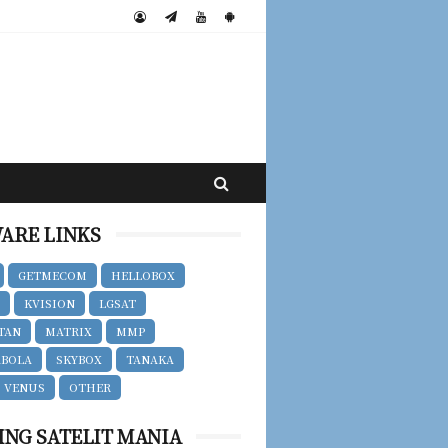
ARE LINKS
GETMECOM
HELLOBOX
T
KVISION
LGSAT
TAN
MATRIX
MMP
ABOLA
SKYBOX
TANAKA
VENUS
OTHER
ING SATELIT MANIA