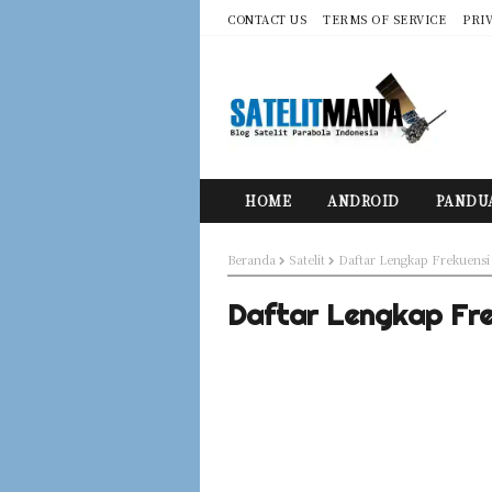
CONTACT US
TERMS OF SERVICE
PRI
HOME
ANDROID
PANDU
Beranda
Satelit
Daftar Lengkap Frekuensi 
Daftar Lengkap Fre