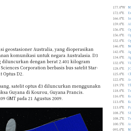
177.0°W
N
172.0°E
Eu
166.0°E
In
159.0°E
A
156.0°E
O
156.0°E
O
152.0°E
O
146.0°E
N
si geostasioner Australia, yang dioperasikan
142.0°E
Ap
anan komunikasi untuk negara Australasia. D3
134.0°E
A
ng diluncurkan dengan berat 2.401 kilogram
132.0°E
Vi
l Sciences Corporation berbasis bus satelit Star-
128.0°E
J
it Optus D2.
125.0°E
C
122.0°E
As
119.5°E
T
epang, satelit optus d3 diluncurkan menggunakn
118.0°E
T
iksa Guyana di Kourou, Guyana Prancis.
116.0°E
Ko
09 GMT pada 21 Agustus 2009.
113.0°E
Ko
113.0°E
P
108.2°E
S
108.2°E
T
100.5°E
As
095.0°E
N