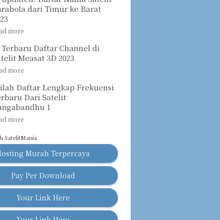
rabola dari Timur ke Barat
023
 Terbaru Daftar Channel di
telit Measat 3D 2023
nilah Daftar Lengkap Frekuensi
rbaru Dari Satelit
angabandhu 1
eh
SatelitMania
Hosting Murah Terpercaya
Pay Per Download
Your Link Here
Your Link Here