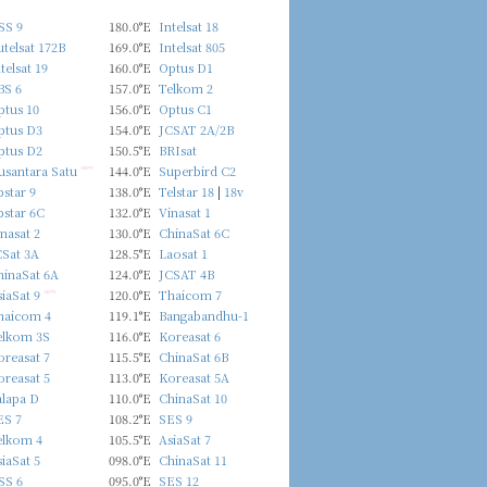
SS 9
180.0°E
Intelsat 18
telsat 172B
169.0°E
Intelsat 805
telsat 19
160.0°E
Optus D1
BS 6
157.0°E
Telkom 2
ptus 10
156.0°E
Optus C1
ptus D3
154.0°E
JCSAT 2A/2B
ptus D2
150.5°E
BRIsat
usantara Satu
new
144.0°E
Superbird C2
star 9
138.0°E
Telstar 18
|
18v
pstar 6C
132.0°E
Vinasat 1
nasat 2
130.0°E
ChinaSat 6C
CSat 3A
128.5°E
Laosat 1
hinaSat 6A
124.0°E
JCSAT 4B
iaSat 9
new
120.0°E
Thaicom 7
haicom 4
119.1°E
Bangabandhu-1
elkom 3S
116.0°E
Koreasat 6
reasat 7
115.5°E
ChinaSat 6B
reasat 5
113.0°E
Koreasat 5A
alapa D
110.0°E
ChinaSat 10
ES 7
108.2°E
SES 9
elkom 4
105.5°E
AsiaSat 7
iaSat 5
098.0°E
ChinaSat 11
SS 6
095.0°E
SES 12