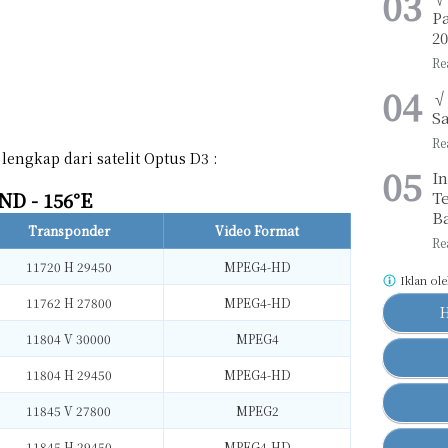
Pa
2
√
Sa
lengkap dari satelit Optus D3 :
I
D - 156°E
Te
B
Transponder
Video Format
11720 H 29450
MPEG4-HD
Iklan ol
11762 H 27800
MPEG4-HD
11804 V 30000
MPEG4
11804 H 29450
MPEG4-HD
11845 V 27800
MPEG2
11845 H 29450
MPEG4-HD