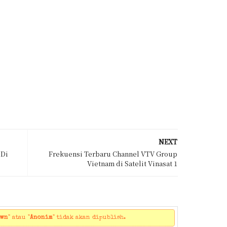
NEXT
 Di
Frekuensi Terbaru Channel VTV Group
Vietnam di Satelit Vinasat 1
own
" atau "
Anonim
" tidak akan dipublish.