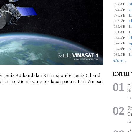
095.0°E
S
093.5°E
G-
091.5°E
M
087.5°E
C
085.0°E
In
083.0°E
In
078.5°E
T
076.5°E
Ap
075.0°E
A
068.5°E
In
More...
ENTRI
er jenis Ku band dan 8 transponder jenis C band,
ftar frekuensi yang terdapat pada satelit Vinasat
F
Si
F
G
√