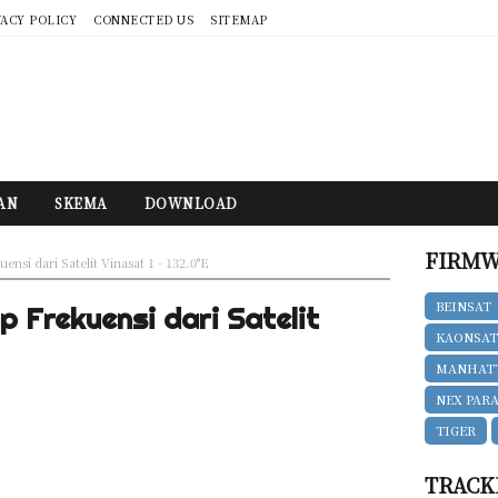
VACY POLICY
CONNECTED US
SITEMAP
AN
SKEMA
DOWNLOAD
FIRMW
ensi dari Satelit Vinasat 1 - 132.0°E
BEINSAT
p Frekuensi dari Satelit
KAONSA
MANHAT
NEX PAR
TIGER
TRACK