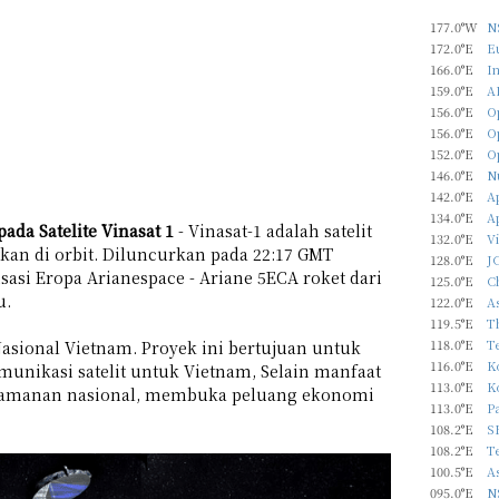
177.0°W
N
172.0°E
Eu
166.0°E
In
159.0°E
A
156.0°E
O
156.0°E
O
152.0°E
O
146.0°E
N
142.0°E
Ap
134.0°E
A
ada Satelite Vinasat 1
- Vinasat-1 adalah satelit
132.0°E
Vi
an di orbit. Diluncurkan pada 22:17 GMT
128.0°E
J
isasi Eropa Arianespace - Ariane 5ECA roket dari
125.0°E
C
u.
122.0°E
As
119.5°E
T
118.0°E
T
Nasional Vietnam. Proyek ini bertujuan untuk
116.0°E
Ko
ikasi satelit untuk Vietnam, Selain manfaat
113.0°E
Ko
keamanan nasional, membuka peluang ekonomi
113.0°E
P
108.2°E
S
108.2°E
T
100.5°E
As
095.0°E
N