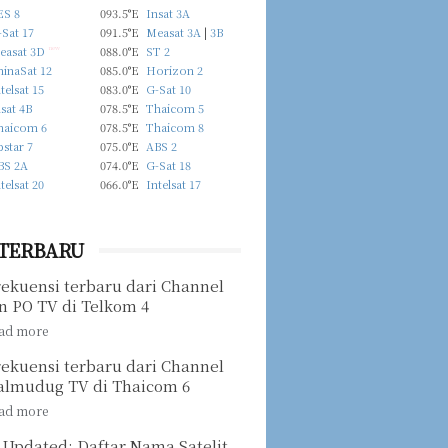
ES 8
093.5°E
Insat 3A
Sat 17
091.5°E
Measat 3A
|
3B
easat 3D
new
088.0°E
ST 2
hinaSat 12
085.0°E
Horizon 2
telsat 15
083.0°E
G-Sat 10
sat 4B
078.5°E
Thaicom 5
haicom 6
078.5°E
Thaicom 8
star 7
075.0°E
ABS 2
BS 2A
074.0°E
G-Sat 18
telsat 20
066.0°E
Intelsat 17
 TERBARU
rekuensi terbaru dari Channel
n PO TV di Telkom 4
rekuensi terbaru dari Channel
almudug TV di Thaicom 6
 Updated: Daftar Nama Satelit