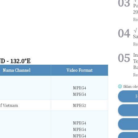
Pa
2
√
Sa
I
 - 132.0°E
Te
B
Nama Channel
Video Format
Iklan ol
MPEG4
MPEG4
of Vietnam
MPEG2
MPEG4
MPEG4
MPEG4