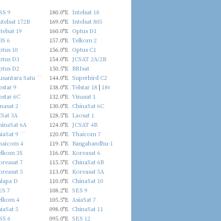
SS 9
180.0°E
Intelsat 18
telsat 172B
169.0°E
Intelsat 805
telsat 19
160.0°E
Optus D1
BS 6
157.0°E
Telkom 2
ptus 10
156.0°E
Optus C1
ptus D3
154.0°E
JCSAT 2A/2B
ptus D2
150.5°E
BRIsat
usantara Satu
new
144.0°E
Superbird C2
star 9
138.0°E
Telstar 18
|
18v
pstar 6C
132.0°E
Vinasat 1
nasat 2
130.0°E
ChinaSat 6C
CSat 3A
128.5°E
Laosat 1
hinaSat 6A
124.0°E
JCSAT 4B
iaSat 9
new
120.0°E
Thaicom 7
haicom 4
119.1°E
Bangabandhu-1
elkom 3S
116.0°E
Koreasat 6
reasat 7
115.5°E
ChinaSat 6B
reasat 5
113.0°E
Koreasat 5A
alapa D
110.0°E
ChinaSat 10
ES 7
108.2°E
SES 9
elkom 4
105.5°E
AsiaSat 7
iaSat 5
098.0°E
ChinaSat 11
SS 6
095.0°E
SES 12