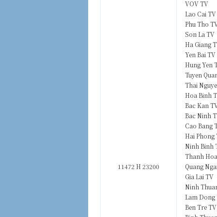
VOV TV
Lao Cai TV
Phu Tho T
Son La TV
Ha Giang 
Yen Bai TV
Hung Yen 
Tuyen Qua
Thai Nguy
Hoa Binh 
Bac Kan T
Bac Ninh 
Cao Bang 
Hai Phong
Ninh Binh
Thanh Hoa
11472 H 23200
Quang Nga
Gia Lai TV
Ninh Thua
Lam Dong
Ben Tre TV