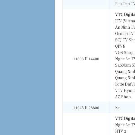
Phu Tho T
VTC Digita
ITV (Vietn
An Ninh T
Giai Tri TV
SCJ TV Sh
QPVN
VGS Shop
11008 H 14400
Nghe An T
SaoNam S
Quang Nin
Quang Nin
Lotte DatVi
VTV Hyun
AZ Shop
11048 H 28800
K+
VTC Digita
Nghe An T
HTV 2