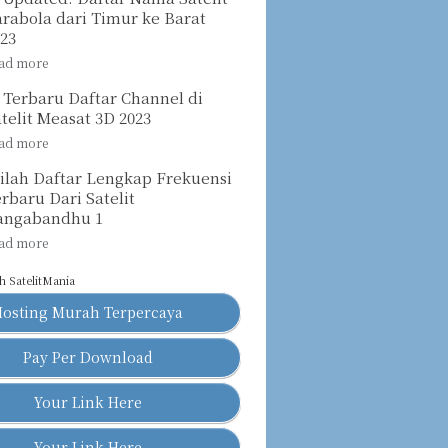
rabola dari Timur ke Barat
023
 Terbaru Daftar Channel di
telit Measat 3D 2023
nilah Daftar Lengkap Frekuensi
rbaru Dari Satelit
angabandhu 1
eh
SatelitMania
Hosting Murah Terpercaya
Pay Per Download
Your Link Here
Your Link Here