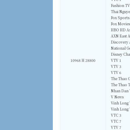
Fashion TV
Thai Nguye
Fox Sports
Fox Movies
HBO HD As
AXN East A
Discovery 
National G
Disney Cha
10968 H 28800
VTV 1
VTV 3
VTV 6
The Thao G
The Thao 
Nhan Dan
V News
Vinh Long 
Vinh Long 
VTC 3
VTC 7
VTV 7