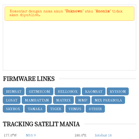
Komentar dengan nama akun "
Unknown
" atau "
Anonim
" tidak
akan dipublish.
FIRMWARE LINKS
BEINSAT
GETMECOM
HELLOBOX
KAONSAT
KVISION
LGSAT
MANHATTAN
MATRIX
MMP
NEX PARABOLA
SKYBOX
TANAKA
TIGER
VENUS
OTHER
TRACKING SATELIT MANIA
177.0°W
NSS 9
180.0°E
Intelsat 18