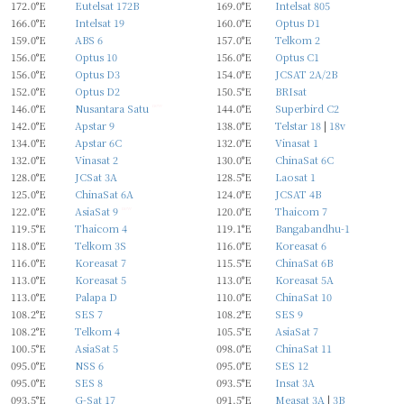
172.0°E
Eutelsat 172B
169.0°E
Intelsat 805
166.0°E
Intelsat 19
160.0°E
Optus D1
159.0°E
ABS 6
157.0°E
Telkom 2
156.0°E
Optus 10
156.0°E
Optus C1
156.0°E
Optus D3
154.0°E
JCSAT 2A/2B
152.0°E
Optus D2
150.5°E
BRIsat
146.0°E
Nusantara Satu
new
144.0°E
Superbird C2
142.0°E
Apstar 9
138.0°E
Telstar 18
|
18v
134.0°E
Apstar 6C
132.0°E
Vinasat 1
132.0°E
Vinasat 2
130.0°E
ChinaSat 6C
128.0°E
JCSat 3A
128.5°E
Laosat 1
125.0°E
ChinaSat 6A
124.0°E
JCSAT 4B
122.0°E
AsiaSat 9
new
120.0°E
Thaicom 7
119.5°E
Thaicom 4
119.1°E
Bangabandhu-1
118.0°E
Telkom 3S
116.0°E
Koreasat 6
116.0°E
Koreasat 7
115.5°E
ChinaSat 6B
113.0°E
Koreasat 5
113.0°E
Koreasat 5A
113.0°E
Palapa D
110.0°E
ChinaSat 10
108.2°E
SES 7
108.2°E
SES 9
108.2°E
Telkom 4
105.5°E
AsiaSat 7
100.5°E
AsiaSat 5
098.0°E
ChinaSat 11
095.0°E
NSS 6
095.0°E
SES 12
095.0°E
SES 8
093.5°E
Insat 3A
093.5°E
G-Sat 17
091.5°E
Measat 3A
|
3B