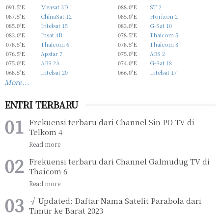
091.5°E
Measat 3D
new
088.0°E
ST 2
087.5°E
ChinaSat 12
085.0°E
Horizon 2
085.0°E
Intelsat 15
083.0°E
G-Sat 10
083.0°E
Insat 4B
078.5°E
Thaicom 5
078.5°E
Thaicom 6
078.5°E
Thaicom 8
076.5°E
Apstar 7
075.0°E
ABS 2
075.0°E
ABS 2A
074.0°E
G-Sat 18
068.5°E
Intelsat 20
066.0°E
Intelsat 17
More...
ENTRI TERBARU
Frekuensi terbaru dari Channel Sin PO TV di
Telkom 4
Frekuensi terbaru dari Channel Galmudug TV di
Thaicom 6
√ Updated: Daftar Nama Satelit Parabola dari
Timur ke Barat 2023