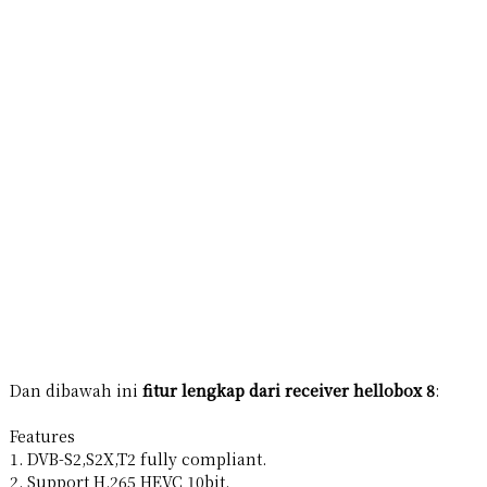
Dan dibawah ini
fitur lengkap dari receiver hellobox 8
:
Features
1. DVB-S2,S2X,T2 fully compliant.
2. Support H.265 HEVC 10bit.