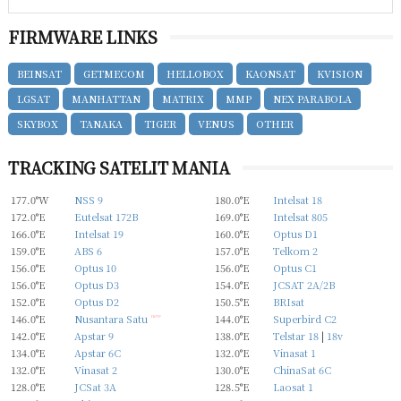
FIRMWARE LINKS
BEINSAT
GETMECOM
HELLOBOX
KAONSAT
KVISION
LGSAT
MANHATTAN
MATRIX
MMP
NEX PARABOLA
SKYBOX
TANAKA
TIGER
VENUS
OTHER
TRACKING SATELIT MANIA
177.0°W
NSS 9
180.0°E
Intelsat 18
172.0°E
Eutelsat 172B
169.0°E
Intelsat 805
166.0°E
Intelsat 19
160.0°E
Optus D1
159.0°E
ABS 6
157.0°E
Telkom 2
156.0°E
Optus 10
156.0°E
Optus C1
156.0°E
Optus D3
154.0°E
JCSAT 2A/2B
152.0°E
Optus D2
150.5°E
BRIsat
146.0°E
Nusantara Satu
new
144.0°E
Superbird C2
142.0°E
Apstar 9
138.0°E
Telstar 18
|
18v
134.0°E
Apstar 6C
132.0°E
Vinasat 1
132.0°E
Vinasat 2
130.0°E
ChinaSat 6C
128.0°E
JCSat 3A
128.5°E
Laosat 1