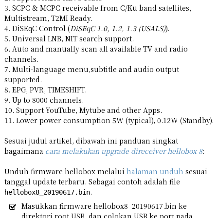
3. SCPC & MCPC receivable from C/Ku band satellites,
Multistream, T2MI Ready.
4. DiSEqC Control (
DiSEqC 1.0, 1.2, 1.3 (USALS)
).
5. Universal LNB, NIT search support.
6. Auto and manually scan all available TV and radio
channels.
7. Multi-language menu,subtitle and audio output
supported.
8. EPG, PVR, TIMESHIFT.
9. Up to 8000 channels.
10. Support YouTube, Mytube and other Apps.
11. Lower power consumption 5W (typical), 0.12W (Standby).
Sesuai judul artikel, dibawah ini panduan singkat
bagaimana
cara melakukan upgrade direceiver hellobox 8
:
Unduh firmware hellobox melalui
halaman unduh
sesuai
tanggal update terbaru. Sebagai contoh adalah file
.
hellobox8_20190617.bin
Masukkan firmware hellobox8_20190617.bin ke
direktori root USB, dan colokan USB ke port pada