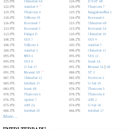
125.0°E
ChinaSat 6A
124.0°E
JCSAT 4B
122.0°E
AsiaSat 9
new
120.0°E
Thaicom 7
119.5°E
Thaicom 4
119.1°E
Bangabandhu-1
118.0°E
Telkom 3S
116.0°E
Koreasat 6
116.0°E
Koreasat 7
115.5°E
ChinaSat 6B
113.0°E
Koreasat 5
113.0°E
Koreasat 5A
113.0°E
Palapa D
110.0°E
ChinaSat 10
108.2°E
SES 7
108.2°E
SES 9
108.2°E
Telkom 4
105.5°E
AsiaSat 7
100.5°E
AsiaSat 5
098.0°E
ChinaSat 11
095.0°E
NSS 6
095.0°E
SES 12
095.0°E
SES 8
093.5°E
Insat 3A
093.5°E
G-Sat 17
091.5°E
Measat 3A
|
3B
091.5°E
Measat 3D
new
088.0°E
ST 2
087.5°E
ChinaSat 12
085.0°E
Horizon 2
085.0°E
Intelsat 15
083.0°E
G-Sat 10
083.0°E
Insat 4B
078.5°E
Thaicom 5
078.5°E
Thaicom 6
078.5°E
Thaicom 8
076.5°E
Apstar 7
075.0°E
ABS 2
075.0°E
ABS 2A
074.0°E
G-Sat 18
068.5°E
Intelsat 20
066.0°E
Intelsat 17
More...