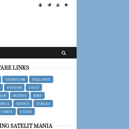
ARE LINKS
GETMECOM
HELLOBOX
T
KVISION
LGSAT
TAN
MATRIX
MMP
ABOLA
SKYBOX
TANAKA
VENUS
OTHER
ING SATELIT MANIA