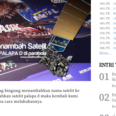
095.0°E
S
093.5°E
G-
091.5°E
M
087.5°E
C
085.0°E
In
083.0°E
In
078.5°E
T
076.5°E
Ap
075.0°E
A
068.5°E
In
More...
ENTRI
F
Si
ng bingung menambahkan nama satelit ke
F
hkan satelit palapa d maka kembali kami
G
ana cara melakukannya.
√