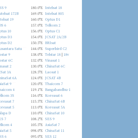
SS 9
180.0°E
Intelsat 18
telsat 172B
169.0°E
Intelsat 805
telsat 19
160.0°E
Optus D1
BS 6
157.0°E
Telkom 2
ptus 10
156.0°E
Optus C1
ptus D3
154.0°E
JCSAT 2A/2B
ptus D2
150.5°E
BRIsat
usantara Satu
new
144.0°E
Superbird C2
star 9
138.0°E
Telstar 18
|
18v
pstar 6C
132.0°E
Vinasat 1
nasat 2
130.0°E
ChinaSat 6C
CSat 3A
128.5°E
Laosat 1
hinaSat 6A
124.0°E
JCSAT 4B
iaSat 9
new
120.0°E
Thaicom 7
haicom 4
119.1°E
Bangabandhu-1
elkom 3S
116.0°E
Koreasat 6
reasat 7
115.5°E
ChinaSat 6B
reasat 5
113.0°E
Koreasat 5A
alapa D
110.0°E
ChinaSat 10
ES 7
108.2°E
SES 9
elkom 4
105.5°E
AsiaSat 7
iaSat 5
098.0°E
ChinaSat 11
SS 6
095.0°E
SES 12