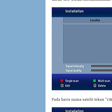
Pada baris nama satelit tekan "
OK