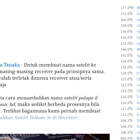
177.0°W
N
172.0°E
Eu
166.0°E
In
159.0°E
A
156.0°E
O
156.0°E
O
152.0°E
O
146.0°E
N
142.0°E
Ap
134.0°E
A
a Tanaka
- Untuk membuat nama satelit ke
132.0°E
Vi
 dimasing-masing receiver pada prinsipnya sama.
128.0°E
J
ah terletak dimenu receiver atau/serta
125.0°E
C
aja.
122.0°E
As
119.5°E
T
118.0°E
T
ana cara
menambahkan nama satelit palapa d
116.0°E
Ko
ssic hd
, maka sedikit berbeda prosesnya bila
113.0°E
Ko
. Terlihat bagaimana kami pernah membuat
113.0°E
P
kan Satelit Telkom 3s di Receiver
108.2°E
S
108.2°E
T
100.5°E
As
095.0°E
N