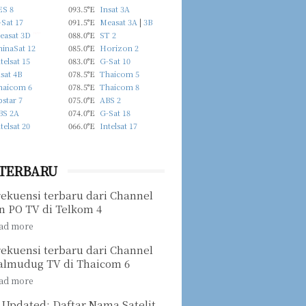
ES 8
093.5°E
Insat 3A
Sat 17
091.5°E
Measat 3A
|
3B
easat 3D
new
088.0°E
ST 2
hinaSat 12
085.0°E
Horizon 2
telsat 15
083.0°E
G-Sat 10
sat 4B
078.5°E
Thaicom 5
haicom 6
078.5°E
Thaicom 8
star 7
075.0°E
ABS 2
BS 2A
074.0°E
G-Sat 18
telsat 20
066.0°E
Intelsat 17
 TERBARU
rekuensi terbaru dari Channel
n PO TV di Telkom 4
rekuensi terbaru dari Channel
almudug TV di Thaicom 6
 Updated: Daftar Nama Satelit