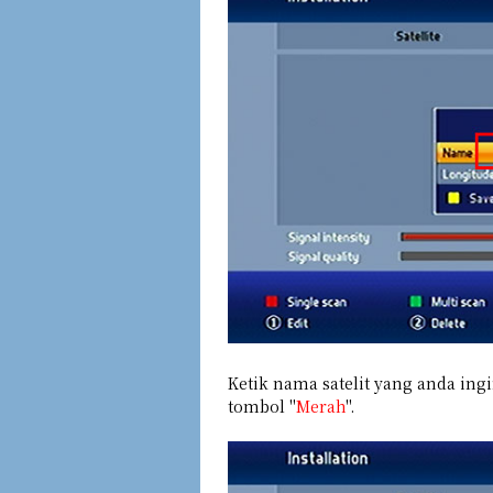
Ketik nama satelit yang anda ing
tombol "
Merah
".