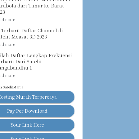
rabola dari Timur ke Barat
023
 Terbaru Daftar Channel di
telit Measat 3D 2023
nilah Daftar Lengkap Frekuensi
rbaru Dari Satelit
angabandhu 1
eh
SatelitMania
Hosting Murah Terpercaya
Pay Per Download
Your Link Here
Your Link Here