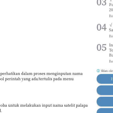
Pa
2
√
Sa
I
Te
B
Iklan ol
 diperhatikan dalam proses menginputan nama
bol perintah yang ada/tertulis pada menu
oba untuk melakukan input nama satelit palapa
d.