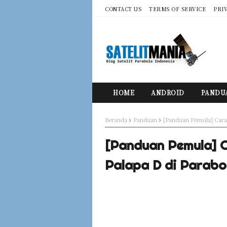
CONTACT US
TERMS OF SERVICE
PRI
HOME
ANDROID
PANDU
Beranda
Panduan
[Panduan Pemula] Cara
[Panduan Pemula] 
Palapa D di Parabo