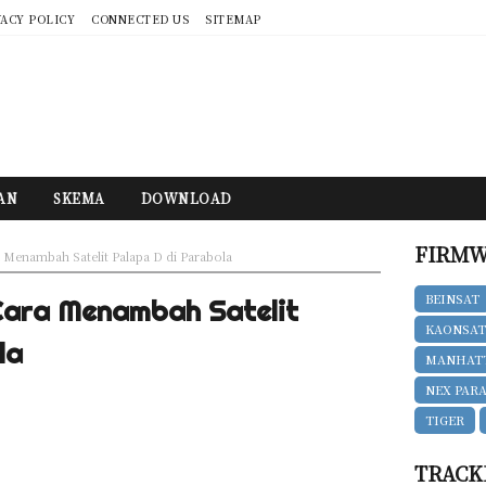
VACY POLICY
CONNECTED US
SITEMAP
AN
SKEMA
DOWNLOAD
FIRMW
 Menambah Satelit Palapa D di Parabola
BEINSAT
Cara Menambah Satelit
KAONSA
la
MANHAT
NEX PAR
TIGER
TRACK