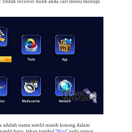
". Untuk receiver milik anda cari menu menuju
ya adalah nama satelit masih kosong dalam
atelit baru, tekan tombol "
Biru
" pada remot.