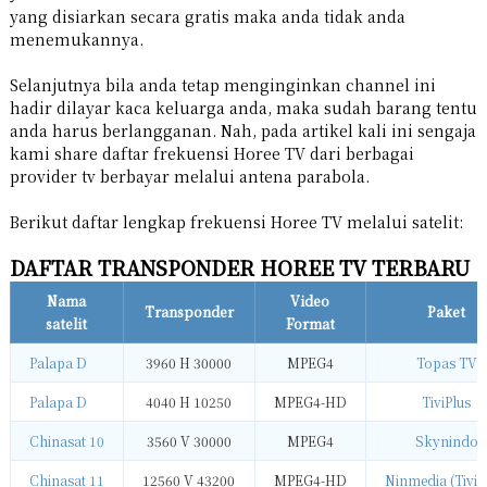
yang disiarkan secara gratis maka anda tidak anda
menemukannya.
Selanjutnya bila anda tetap menginginkan channel ini
hadir dilayar kaca keluarga anda, maka sudah barang tentu
anda harus berlangganan. Nah, pada artikel kali ini sengaja
kami share daftar frekuensi Horee TV dari berbagai
provider tv berbayar melalui antena parabola.
Berikut daftar lengkap frekuensi Horee TV melalui satelit:
DAFTAR TRANSPONDER HOREE TV TERBARU
Nama
Video
Transponder
Paket
satelit
Format
Palapa D
3960 H 30000
MPEG4
Topas TV
Palapa D
4040 H 10250
MPEG4-HD
TiviPlus
Chinasat 10
3560 V 30000
MPEG4
Skynindo
Chinasat 11
12560 V 43200
MPEG4-HD
Ninmedia (TiviP