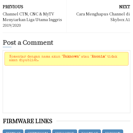
PREVIOUS
NEXT
Channel CTN, CNC & MyTV
Cara Menghapus Channel di
Menyiarkan Liga Utama Inggris
Skybox A1
2019/2020
Post a Comment
Komentar dengan nama akun "
Unknown
" atau "
Anonim
" tidak
akan dipublish.
FIRMWARE LINKS
BEINSAT
GETMECOM
HELLOBOX
KAONSAT
KVISION