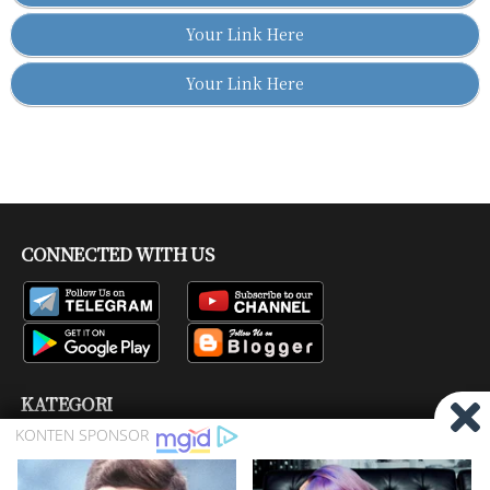
Your Link Here
Your Link Here
CONNECTED WITH US
KATEGORI
Bisskey
Channel Tv
Firmware
Pay TV
Produk
Ragam
Satelit