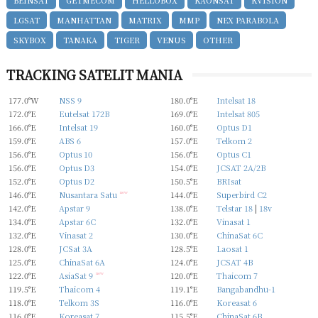
LGSAT
MANHATTAN
MATRIX
MMP
NEX PARABOLA
SKYBOX
TANAKA
TIGER
VENUS
OTHER
TRACKING SATELIT MANIA
177.0°W
NSS 9
180.0°E
Intelsat 18
172.0°E
Eutelsat 172B
169.0°E
Intelsat 805
166.0°E
Intelsat 19
160.0°E
Optus D1
159.0°E
ABS 6
157.0°E
Telkom 2
156.0°E
Optus 10
156.0°E
Optus C1
156.0°E
Optus D3
154.0°E
JCSAT 2A/2B
152.0°E
Optus D2
150.5°E
BRIsat
146.0°E
Nusantara Satu
new
144.0°E
Superbird C2
142.0°E
Apstar 9
138.0°E
Telstar 18
|
18v
134.0°E
Apstar 6C
132.0°E
Vinasat 1
132.0°E
Vinasat 2
130.0°E
ChinaSat 6C
128.0°E
JCSat 3A
128.5°E
Laosat 1
125.0°E
ChinaSat 6A
124.0°E
JCSAT 4B
122.0°E
AsiaSat 9
new
120.0°E
Thaicom 7
119.5°E
Thaicom 4
119.1°E
Bangabandhu-1
118.0°E
Telkom 3S
116.0°E
Koreasat 6
116.0°E
Koreasat 7
115.5°E
ChinaSat 6B