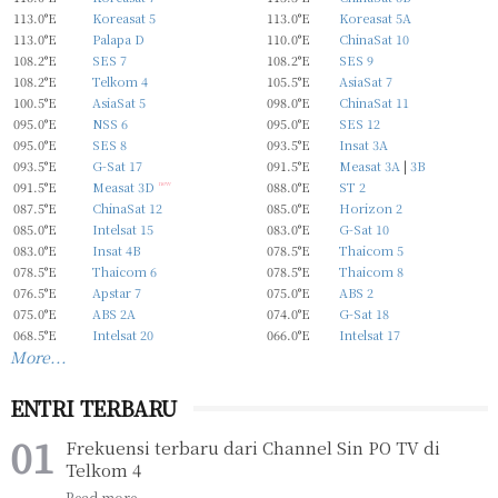
113.0°E
Koreasat 5
113.0°E
Koreasat 5A
113.0°E
Palapa D
110.0°E
ChinaSat 10
108.2°E
SES 7
108.2°E
SES 9
108.2°E
Telkom 4
105.5°E
AsiaSat 7
100.5°E
AsiaSat 5
098.0°E
ChinaSat 11
095.0°E
NSS 6
095.0°E
SES 12
095.0°E
SES 8
093.5°E
Insat 3A
093.5°E
G-Sat 17
091.5°E
Measat 3A
|
3B
091.5°E
Measat 3D
new
088.0°E
ST 2
087.5°E
ChinaSat 12
085.0°E
Horizon 2
085.0°E
Intelsat 15
083.0°E
G-Sat 10
083.0°E
Insat 4B
078.5°E
Thaicom 5
078.5°E
Thaicom 6
078.5°E
Thaicom 8
076.5°E
Apstar 7
075.0°E
ABS 2
075.0°E
ABS 2A
074.0°E
G-Sat 18
068.5°E
Intelsat 20
066.0°E
Intelsat 17
More...
ENTRI TERBARU
Frekuensi terbaru dari Channel Sin PO TV di
Telkom 4