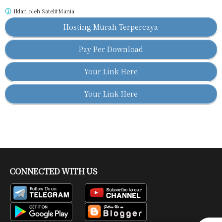
Iklan oleh
SatelitMania
Hosting Murah Terpercaya
Pay Per Download
Your Link Here
Your Link Here
CONNECTED WITH US