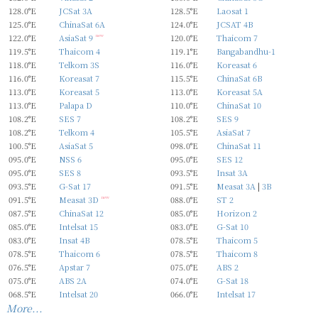
128.0°E
JCSat 3A
128.5°E
Laosat 1
125.0°E
ChinaSat 6A
124.0°E
JCSAT 4B
122.0°E
AsiaSat 9
new
120.0°E
Thaicom 7
119.5°E
Thaicom 4
119.1°E
Bangabandhu-1
118.0°E
Telkom 3S
116.0°E
Koreasat 6
116.0°E
Koreasat 7
115.5°E
ChinaSat 6B
113.0°E
Koreasat 5
113.0°E
Koreasat 5A
113.0°E
Palapa D
110.0°E
ChinaSat 10
108.2°E
SES 7
108.2°E
SES 9
108.2°E
Telkom 4
105.5°E
AsiaSat 7
100.5°E
AsiaSat 5
098.0°E
ChinaSat 11
095.0°E
NSS 6
095.0°E
SES 12
095.0°E
SES 8
093.5°E
Insat 3A
093.5°E
G-Sat 17
091.5°E
Measat 3A
|
3B
091.5°E
Measat 3D
new
088.0°E
ST 2
087.5°E
ChinaSat 12
085.0°E
Horizon 2
085.0°E
Intelsat 15
083.0°E
G-Sat 10
083.0°E
Insat 4B
078.5°E
Thaicom 5
078.5°E
Thaicom 6
078.5°E
Thaicom 8
076.5°E
Apstar 7
075.0°E
ABS 2
075.0°E
ABS 2A
074.0°E
G-Sat 18
068.5°E
Intelsat 20
066.0°E
Intelsat 17
More...