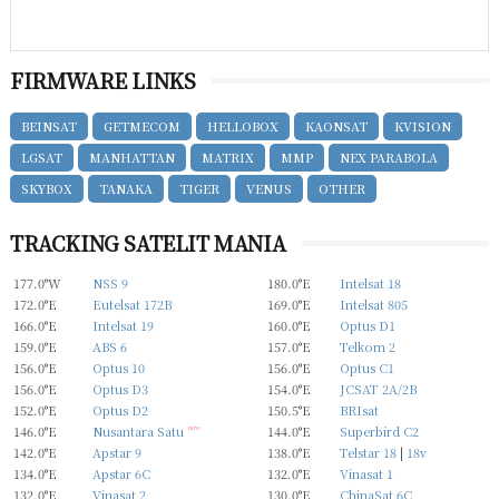
FIRMWARE LINKS
BEINSAT
GETMECOM
HELLOBOX
KAONSAT
KVISION
LGSAT
MANHATTAN
MATRIX
MMP
NEX PARABOLA
SKYBOX
TANAKA
TIGER
VENUS
OTHER
TRACKING SATELIT MANIA
177.0°W
NSS 9
180.0°E
Intelsat 18
172.0°E
Eutelsat 172B
169.0°E
Intelsat 805
166.0°E
Intelsat 19
160.0°E
Optus D1
159.0°E
ABS 6
157.0°E
Telkom 2
156.0°E
Optus 10
156.0°E
Optus C1
156.0°E
Optus D3
154.0°E
JCSAT 2A/2B
152.0°E
Optus D2
150.5°E
BRIsat
146.0°E
Nusantara Satu
new
144.0°E
Superbird C2
142.0°E
Apstar 9
138.0°E
Telstar 18
|
18v
134.0°E
Apstar 6C
132.0°E
Vinasat 1
132.0°E
Vinasat 2
130.0°E
ChinaSat 6C