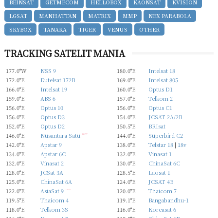
BEINSAT
GETMECOM
HELLOBOX
KAONSAT
KVISION
LGSAT
MANHATTAN
MATRIX
MMP
NEX PARABOLA
SKYBOX
TANAKA
TIGER
VENUS
OTHER
TRACKING SATELIT MANIA
177.0°W
NSS 9
180.0°E
Intelsat 18
172.0°E
Eutelsat 172B
169.0°E
Intelsat 805
166.0°E
Intelsat 19
160.0°E
Optus D1
159.0°E
ABS 6
157.0°E
Telkom 2
156.0°E
Optus 10
156.0°E
Optus C1
156.0°E
Optus D3
154.0°E
JCSAT 2A/2B
152.0°E
Optus D2
150.5°E
BRIsat
146.0°E
Nusantara Satu
new
144.0°E
Superbird C2
142.0°E
Apstar 9
138.0°E
Telstar 18
|
18v
134.0°E
Apstar 6C
132.0°E
Vinasat 1
132.0°E
Vinasat 2
130.0°E
ChinaSat 6C
128.0°E
JCSat 3A
128.5°E
Laosat 1
125.0°E
ChinaSat 6A
124.0°E
JCSAT 4B
122.0°E
AsiaSat 9
new
120.0°E
Thaicom 7
119.5°E
Thaicom 4
119.1°E
Bangabandhu-1
118.0°E
Telkom 3S
116.0°E
Koreasat 6