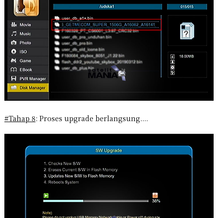
#Tahap 8
: Proses upgrade berlangsung....