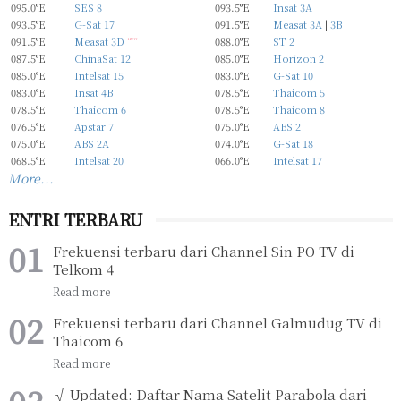
095.0°E
SES 8
093.5°E
Insat 3A
093.5°E
G-Sat 17
091.5°E
Measat 3A
|
3B
091.5°E
Measat 3D
new
088.0°E
ST 2
087.5°E
ChinaSat 12
085.0°E
Horizon 2
085.0°E
Intelsat 15
083.0°E
G-Sat 10
083.0°E
Insat 4B
078.5°E
Thaicom 5
078.5°E
Thaicom 6
078.5°E
Thaicom 8
076.5°E
Apstar 7
075.0°E
ABS 2
075.0°E
ABS 2A
074.0°E
G-Sat 18
068.5°E
Intelsat 20
066.0°E
Intelsat 17
More...
ENTRI TERBARU
Frekuensi terbaru dari Channel Sin PO TV di
Telkom 4
Frekuensi terbaru dari Channel Galmudug TV di
Thaicom 6
√ Updated: Daftar Nama Satelit Parabola dari