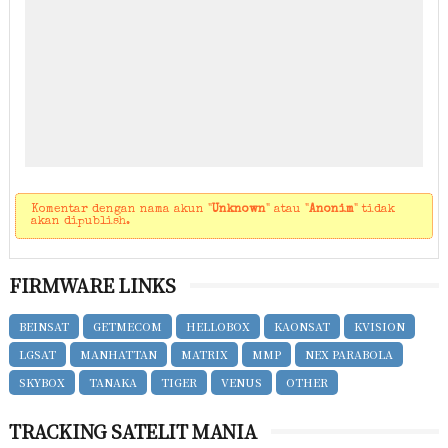
Komentar dengan nama akun "
Unknown
" atau "
Anonim
" tidak
akan dipublish.
FIRMWARE LINKS
BEINSAT
GETMECOM
HELLOBOX
KAONSAT
KVISION
LGSAT
MANHATTAN
MATRIX
MMP
NEX PARABOLA
SKYBOX
TANAKA
TIGER
VENUS
OTHER
TRACKING SATELIT MANIA