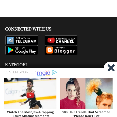
CONNECTED WITH US
KATEGORI
Bisskey
Channel Tv
Firmware
Pay TV
Produk
Ragam
Satelit
COPYRIGHT © 2016 -
2026 BY
SATELIT MANIA