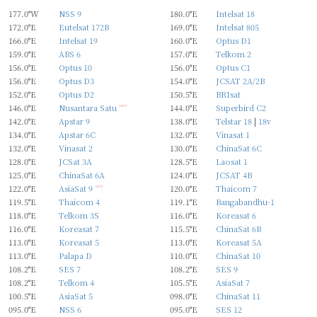
177.0°W
NSS 9
180.0°E
Intelsat 18
172.0°E
Eutelsat 172B
169.0°E
Intelsat 805
166.0°E
Intelsat 19
160.0°E
Optus D1
159.0°E
ABS 6
157.0°E
Telkom 2
156.0°E
Optus 10
156.0°E
Optus C1
156.0°E
Optus D3
154.0°E
JCSAT 2A/2B
152.0°E
Optus D2
150.5°E
BRIsat
146.0°E
Nusantara Satu
new
144.0°E
Superbird C2
142.0°E
Apstar 9
138.0°E
Telstar 18
|
18v
134.0°E
Apstar 6C
132.0°E
Vinasat 1
132.0°E
Vinasat 2
130.0°E
ChinaSat 6C
128.0°E
JCSat 3A
128.5°E
Laosat 1
125.0°E
ChinaSat 6A
124.0°E
JCSAT 4B
122.0°E
AsiaSat 9
new
120.0°E
Thaicom 7
119.5°E
Thaicom 4
119.1°E
Bangabandhu-1
118.0°E
Telkom 3S
116.0°E
Koreasat 6
116.0°E
Koreasat 7
115.5°E
ChinaSat 6B
113.0°E
Koreasat 5
113.0°E
Koreasat 5A
113.0°E
Palapa D
110.0°E
ChinaSat 10
108.2°E
SES 7
108.2°E
SES 9
108.2°E
Telkom 4
105.5°E
AsiaSat 7
100.5°E
AsiaSat 5
098.0°E
ChinaSat 11
095.0°E
NSS 6
095.0°E
SES 12