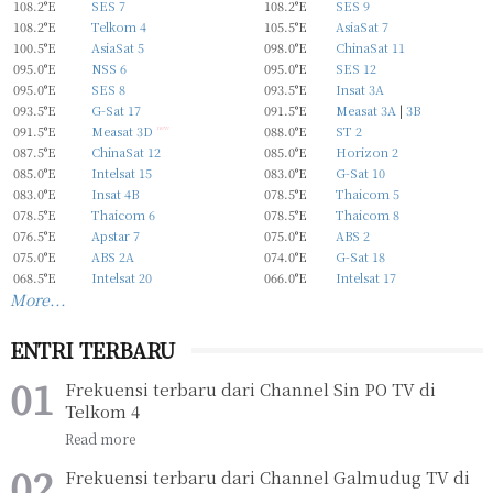
108.2°E
SES 7
108.2°E
SES 9
108.2°E
Telkom 4
105.5°E
AsiaSat 7
100.5°E
AsiaSat 5
098.0°E
ChinaSat 11
095.0°E
NSS 6
095.0°E
SES 12
095.0°E
SES 8
093.5°E
Insat 3A
093.5°E
G-Sat 17
091.5°E
Measat 3A
|
3B
091.5°E
Measat 3D
new
088.0°E
ST 2
087.5°E
ChinaSat 12
085.0°E
Horizon 2
085.0°E
Intelsat 15
083.0°E
G-Sat 10
083.0°E
Insat 4B
078.5°E
Thaicom 5
078.5°E
Thaicom 6
078.5°E
Thaicom 8
076.5°E
Apstar 7
075.0°E
ABS 2
075.0°E
ABS 2A
074.0°E
G-Sat 18
068.5°E
Intelsat 20
066.0°E
Intelsat 17
More...
ENTRI TERBARU
Frekuensi terbaru dari Channel Sin PO TV di
Telkom 4
Frekuensi terbaru dari Channel Galmudug TV di