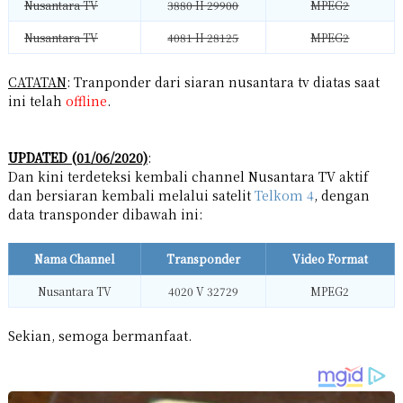
Nusantara TV
3880 H 29900
MPEG2
Nusantara TV
4081 H 28125
MPEG2
CATATAN
: Tranponder dari siaran nusantara tv diatas saat
ini telah
offline
.
UPDATED (01/06/2020)
:
Dan kini terdeteksi kembali channel Nusantara TV aktif
dan bersiaran kembali melalui satelit
Telkom 4
, dengan
data transponder dibawah ini:
Nama Channel
Transponder
Video Format
Nusantara TV
4020 V 32729
MPEG2
Sekian, semoga bermanfaat.