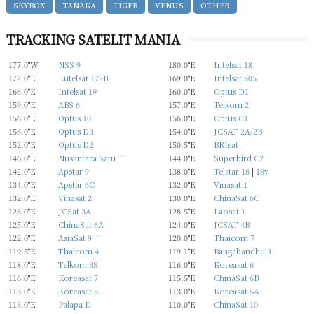
SKYBOX
TANAKA
TIGER
VENUS
OTHER
TRACKING SATELIT MANIA
177.0°W
NSS 9
180.0°E
Intelsat 18
172.0°E
Eutelsat 172B
169.0°E
Intelsat 805
166.0°E
Intelsat 19
160.0°E
Optus D1
159.0°E
ABS 6
157.0°E
Telkom 2
156.0°E
Optus 10
156.0°E
Optus C1
156.0°E
Optus D3
154.0°E
JCSAT 2A/2B
152.0°E
Optus D2
150.5°E
BRIsat
146.0°E
Nusantara Satu
new
144.0°E
Superbird C2
142.0°E
Apstar 9
138.0°E
Telstar 18
|
18v
134.0°E
Apstar 6C
132.0°E
Vinasat 1
132.0°E
Vinasat 2
130.0°E
ChinaSat 6C
128.0°E
JCSat 3A
128.5°E
Laosat 1
125.0°E
ChinaSat 6A
124.0°E
JCSAT 4B
122.0°E
AsiaSat 9
new
120.0°E
Thaicom 7
119.5°E
Thaicom 4
119.1°E
Bangabandhu-1
118.0°E
Telkom 3S
116.0°E
Koreasat 6
116.0°E
Koreasat 7
115.5°E
ChinaSat 6B
113.0°E
Koreasat 5
113.0°E
Koreasat 5A
113.0°E
Palapa D
110.0°E
ChinaSat 10