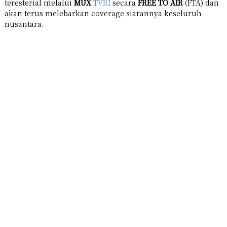
teresterial melalui
MUX
TVRI
secara
FREE TO AIR
(FTA) dan
akan terus melebarkan coverage siarannya keseluruh
nusantara.