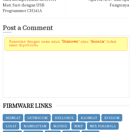
Mati Suri dengan USB
Fungsinya
Programmer CH341A
Post a Comment
Komentar dengan nama akun "
Unknown
" atau "
Anonim
" tidak
akan dipublish.
FIRMWARE LINKS
BEINSAT
GETMECOM
HELLOBOX
KAONSAT
KVISION
LGSAT
MANHATTAN
MATRIX
MMP
NEX PARABOLA