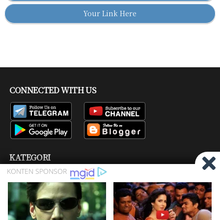
Your Link Here
CONNECTED WITH US
KATEGORI
Bisskey
Channel Tv
Firmware
Pay TV
Produk
Ragam
Satelit