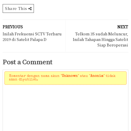
Share This
PREVIOUS
NEXT
Inilah Frekuensi SCTV Terbaru
Telkom 3S sudah Meluncur,
2019 di Satelit Palapa D
Inilah Tahapan Hingga Satelit
Siap Beroperasi
Post a Comment
Komentar dengan nama akun "
Unknown
" atau "
Anonim
" tidak
akan dipublish.