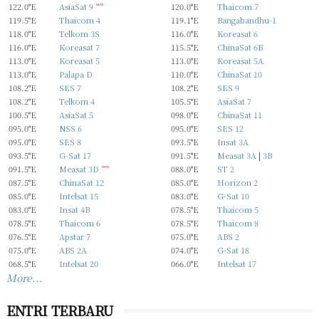
122.0°E
AsiaSat 9
new
120.0°E
Thaicom 7
119.5°E
Thaicom 4
119.1°E
Bangabandhu-1
118.0°E
Telkom 3S
116.0°E
Koreasat 6
116.0°E
Koreasat 7
115.5°E
ChinaSat 6B
113.0°E
Koreasat 5
113.0°E
Koreasat 5A
113.0°E
Palapa D
110.0°E
ChinaSat 10
108.2°E
SES 7
108.2°E
SES 9
108.2°E
Telkom 4
105.5°E
AsiaSat 7
100.5°E
AsiaSat 5
098.0°E
ChinaSat 11
095.0°E
NSS 6
095.0°E
SES 12
095.0°E
SES 8
093.5°E
Insat 3A
093.5°E
G-Sat 17
091.5°E
Measat 3A
|
3B
091.5°E
Measat 3D
new
088.0°E
ST 2
087.5°E
ChinaSat 12
085.0°E
Horizon 2
085.0°E
Intelsat 15
083.0°E
G-Sat 10
083.0°E
Insat 4B
078.5°E
Thaicom 5
078.5°E
Thaicom 6
078.5°E
Thaicom 8
076.5°E
Apstar 7
075.0°E
ABS 2
075.0°E
ABS 2A
074.0°E
G-Sat 18
068.5°E
Intelsat 20
066.0°E
Intelsat 17
More...
ENTRI TERBARU