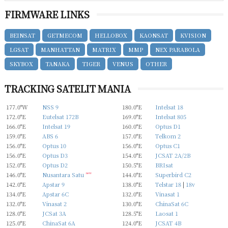
FIRMWARE LINKS
BEINSAT
GETMECOM
HELLOBOX
KAONSAT
KVISION
LGSAT
MANHATTAN
MATRIX
MMP
NEX PARABOLA
SKYBOX
TANAKA
TIGER
VENUS
OTHER
TRACKING SATELIT MANIA
177.0°W
NSS 9
180.0°E
Intelsat 18
172.0°E
Eutelsat 172B
169.0°E
Intelsat 805
166.0°E
Intelsat 19
160.0°E
Optus D1
159.0°E
ABS 6
157.0°E
Telkom 2
156.0°E
Optus 10
156.0°E
Optus C1
156.0°E
Optus D3
154.0°E
JCSAT 2A/2B
152.0°E
Optus D2
150.5°E
BRIsat
146.0°E
Nusantara Satu
new
144.0°E
Superbird C2
142.0°E
Apstar 9
138.0°E
Telstar 18
|
18v
134.0°E
Apstar 6C
132.0°E
Vinasat 1
132.0°E
Vinasat 2
130.0°E
ChinaSat 6C
128.0°E
JCSat 3A
128.5°E
Laosat 1
125.0°E
ChinaSat 6A
124.0°E
JCSAT 4B