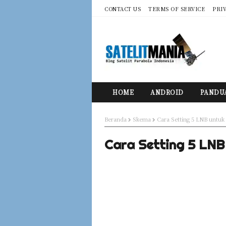
CONTACT US
TERMS OF SERVICE
PRI
HOME
ANDROID
PANDU
Beranda
Skema
Cara Setting 5 LNB untuk
Cara Setting 5 LNB 