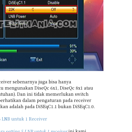
eiver sebenarnya juga bisa hanya
u mengunakan DiseQc 6x1, DiseQc 8x1 atau
butuhan). Dan ini tidak memerlukan switch
erhatikan dalam pengaturan pada receiver
akan adalah pada DiSEqC1.1 bukan DiSEqC1.0.
6 LNB untuk 1 Receiver
ra setting 5 LNB untuk 1 receiver
ini kami