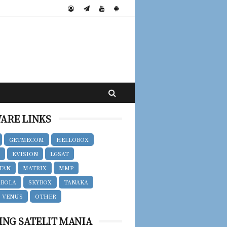
ARE LINKS
GETMECOM
HELLOBOX
T
KVISION
LGSAT
TAN
MATRIX
MMP
ABOLA
SKYBOX
TANAKA
VENUS
OTHER
ING SATELIT MANIA