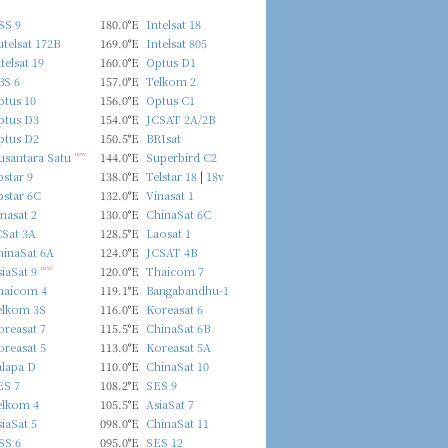
SS 9
180.0°E
Intelsat 18
telsat 172B
169.0°E
Intelsat 805
telsat 19
160.0°E
Optus D1
BS 6
157.0°E
Telkom 2
ptus 10
156.0°E
Optus C1
ptus D3
154.0°E
JCSAT 2A/2B
ptus D2
150.5°E
BRIsat
usantara Satu
new
144.0°E
Superbird C2
star 9
138.0°E
Telstar 18
|
18v
pstar 6C
132.0°E
Vinasat 1
nasat 2
130.0°E
ChinaSat 6C
CSat 3A
128.5°E
Laosat 1
hinaSat 6A
124.0°E
JCSAT 4B
iaSat 9
new
120.0°E
Thaicom 7
haicom 4
119.1°E
Bangabandhu-1
elkom 3S
116.0°E
Koreasat 6
reasat 7
115.5°E
ChinaSat 6B
reasat 5
113.0°E
Koreasat 5A
alapa D
110.0°E
ChinaSat 10
ES 7
108.2°E
SES 9
elkom 4
105.5°E
AsiaSat 7
iaSat 5
098.0°E
ChinaSat 11
SS 6
095.0°E
SES 12