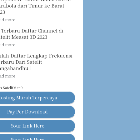
rabola dari Timur ke Barat
023
 Terbaru Daftar Channel di
telit Measat 3D 2023
nilah Daftar Lengkap Frekuensi
rbaru Dari Satelit
angabandhu 1
eh
SatelitMania
Hosting Murah Terpercaya
Pay Per Download
Your Link Here
Your Link Here