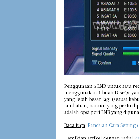
Penggunaan 5 LNB untuk satu rec
menggunakan 1 buah DiseQc yait
yang lebih besar lagi (sesuai ke
tambahan, namun yang perlu dip
adalah opsi port LNB yang digun
Baca juga
:
Panduan Cara Setting 
Demikian artikel dengan judul
ca