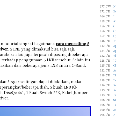
177.0°W
N
172.0°E
Eu
166.0°E
In
159.0°E
A
156.0°E
O
156.0°E
O
152.0°E
O
146.0°E
N
kan tutorial singkat bagaimana
cara mensetting 5
142.0°E
Ap
iver
. 5 LNB yang dimaksud bisa saja saja
134.0°E
A
arabora atau juga terpisah dipasang dibeberapa
132.0°E
Vi
n terhadap penggunaan 5 LNB tersebut. Selain itu
128.0°E
J
asikan dari beberapa jenis LNB antara C-Band,
125.0°E
C
122.0°E
As
119.5°E
T
118.0°E
T
apkan? Agar settingan dapat dilakukan, maka
116.0°E
Ko
eperangkat/beberapa dish, 5 buah LNB (
C-
113.0°E
Ko
uah DiseQc 4x1, 1 Buah Switch 22K, Kabel Jumper
113.0°E
P
iver.
108.2°E
S
108.2°E
T
100.5°E
As
095.0°E
N