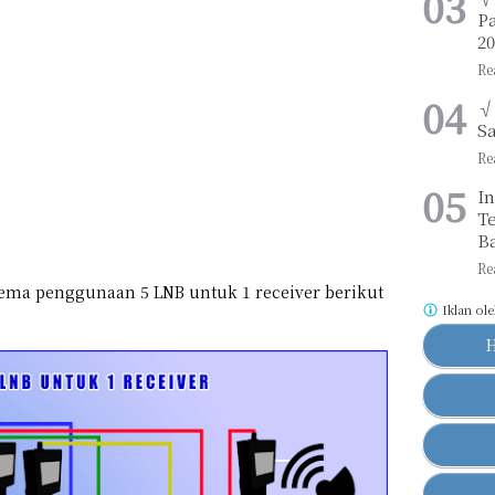
Pa
2
√
Sa
I
Te
B
kema penggunaan 5 LNB untuk 1 receiver berikut
Iklan ol