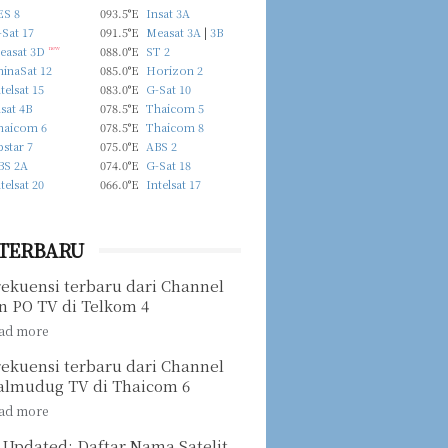
ES 8
093.5°E
Insat 3A
Sat 17
091.5°E
Measat 3A
|
3B
easat 3D
new
088.0°E
ST 2
hinaSat 12
085.0°E
Horizon 2
telsat 15
083.0°E
G-Sat 10
sat 4B
078.5°E
Thaicom 5
haicom 6
078.5°E
Thaicom 8
star 7
075.0°E
ABS 2
BS 2A
074.0°E
G-Sat 18
telsat 20
066.0°E
Intelsat 17
 TERBARU
rekuensi terbaru dari Channel
n PO TV di Telkom 4
rekuensi terbaru dari Channel
almudug TV di Thaicom 6
 Updated: Daftar Nama Satelit