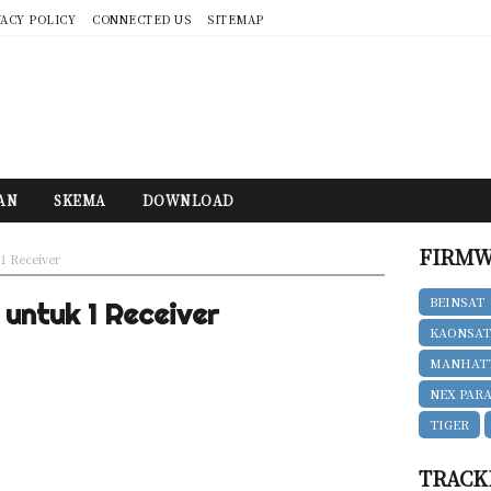
VACY POLICY
CONNECTED US
SITEMAP
AN
SKEMA
DOWNLOAD
FIRMW
 1 Receiver
BEINSAT
untuk 1 Receiver
KAONSA
MANHAT
NEX PAR
TIGER
TRACK