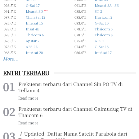
093.5°E
G-Sat 17
091.5°E
Measat 3A
|
3B
091.5°E
Measat 3D
new
088.0°E
ST 2
087.5°E
ChinaSat 12
085.0°E
Horizon 2
085.0°E
Intelsat 15
083.0°E
G-Sat 10
083.0°E
Insat 4B
078.5°E
Thaicom 5
078.5°E
Thaicom 6
078.5°E
Thaicom 8
076.5°E
Apstar 7
075.0°E
ABS 2
075.0°E
ABS 2A
074.0°E
G-Sat 18
068.5°E
Intelsat 20
066.0°E
Intelsat 17
More...
ENTRI TERBARU
Frekuensi terbaru dari Channel Sin PO TV di
Telkom 4
Frekuensi terbaru dari Channel Galmudug TV di
Thaicom 6
√ Updated: Daftar Nama Satelit Parabola dari