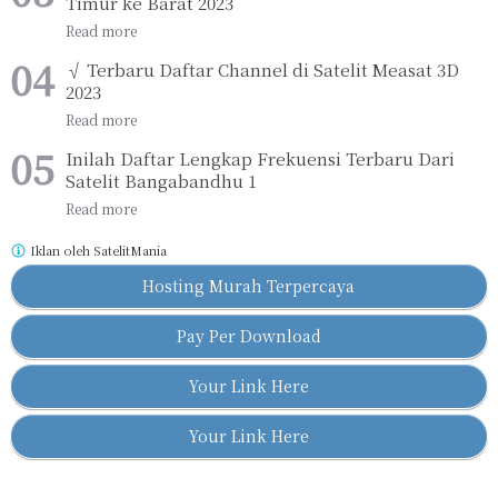
Timur ke Barat 2023
√ Terbaru Daftar Channel di Satelit Measat 3D
2023
Inilah Daftar Lengkap Frekuensi Terbaru Dari
Satelit Bangabandhu 1
Iklan oleh
SatelitMania
Hosting Murah Terpercaya
Pay Per Download
Your Link Here
Your Link Here