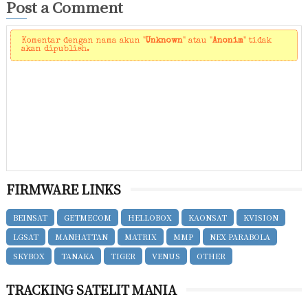
Post a Comment
Komentar dengan nama akun "
Unknown
" atau "
Anonim
" tidak
akan dipublish.
FIRMWARE LINKS
BEINSAT
GETMECOM
HELLOBOX
KAONSAT
KVISION
LGSAT
MANHATTAN
MATRIX
MMP
NEX PARABOLA
SKYBOX
TANAKA
TIGER
VENUS
OTHER
TRACKING SATELIT MANIA