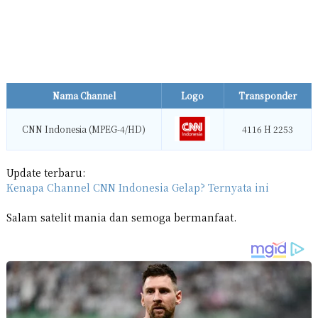
Nama Channel
Logo
Transponder
CNN Indonesia (MPEG-4/HD)
4116 H 2253
Update terbaru:
Kenapa Channel CNN Indonesia Gelap? Ternyata ini
Salam satelit mania dan semoga bermanfaat.