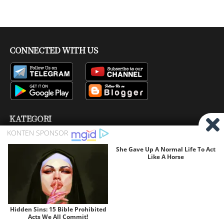
CONNECTED WITH US
KATEGORI
Bisskey
Channel Tv
Firmware
Pay TV
Produk
Ragam
Satelit
COPYRIGHT © 2016 -
2026 BY
SATELIT MANIA